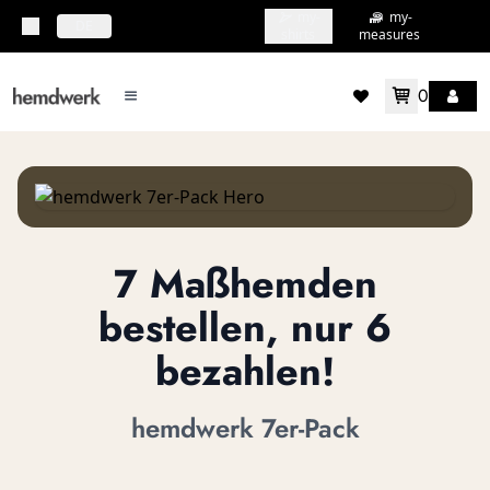
my-
my-
topbar.deliveryCountry
DE
shirts
measures
0
mainMenu.menu
accountMenu.wishlis
7 Maßhemden
bestellen, nur 6
bezahlen!
hemdwerk 7er-Pack