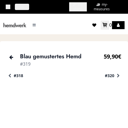
my-
my-
topbar.deliveryCountry
DE
shirts
measures
0
mainMenu.menu
accountMenu.wishlis
Blau gemustertes Hemd
59,90€
#319
#318
#320