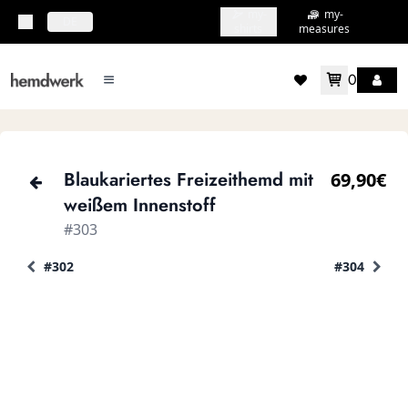
my-
my-
topbar.deliveryCountry
DE
shirts
measures
0
mainMenu.menu
accountMenu.wishlis
Blaukariertes Freizeithemd mit
69,90€
weißem Innenstoff
#303
#302
#304