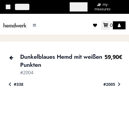
my-
my-
topbar.deliveryCountry
DE
shirts
measures
0
mainMenu.menu
accountMenu.wishlis
Dunkelblaues Hemd mit weißen
59,90€
Punkten
#2004
#338
#2005