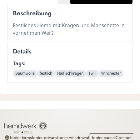
Beschreibung
Festliches Hemd mit Kragen und Manschette in
vornehmen Weiß.
Details
Tags:
Baumwolle
festlich
Haifischkragen
Twill
Winchester
Home
footer.terms
footer.privacy
footer.withdrawal
footer.cancelContract