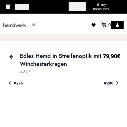
my-
my-
topbar.deliveryCountry
DE
shirts
measures
0
mainMenu.menu
accountMenu.wishlis
Edles Hemd in Streifenoptik mit
79,90€
Winchesterkragen
#277
#276
#280