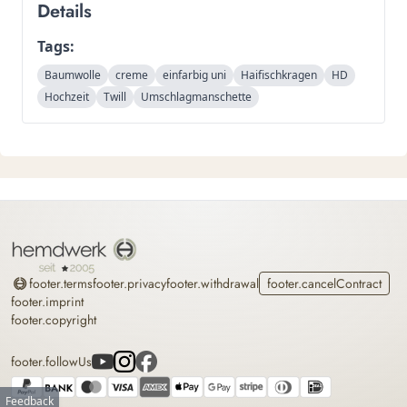
Details
Tags:
Baumwolle
creme
einfarbig uni
Haifischkragen
HD
Hochzeit
Twill
Umschlagmanschette
Home
footer.terms
footer.privacy
footer.withdrawal
footer.cancelContract
footer.imprint
footer.copyright
footer.followUs
Feedback