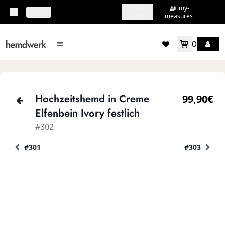
my-
my-
topbar.deliveryCountry
DE
shirts
measures
0
mainMenu.menu
accountMenu.wishlis
Hochzeitshemd in Creme
99,90€
Elfenbein Ivory festlich
#302
#301
#303