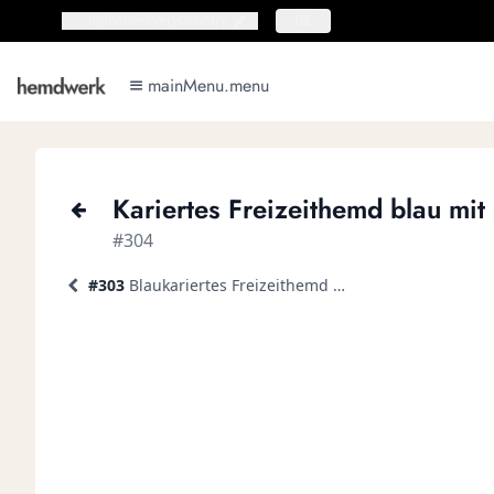
topbar.deliveryCountry
topbar.deliveryCountry
DE
mainMenu.menu
mainMenu.menu
Kariertes Freizeithemd blau mi
#304
#303
Blaukariertes Freizeithemd mit weißem Innenstoff