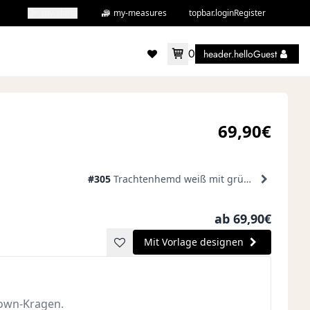
my-shirts
my-measures
topbar.loginRegister
0
header.helloGuest
accountMenu.wishlist
69,90€
#305
Trachtenhemd weiß mit grünem Karo
ab 69,90€
Mit Vorlage designen
down-Kragen.