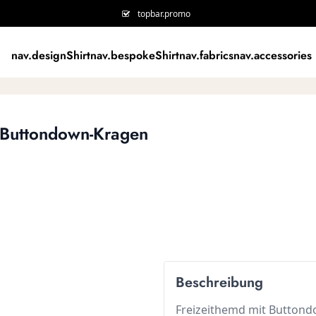
topbar.promo
nav.designShirt
nav.bespokeShirt
nav.fabrics
nav.accessories
t Buttondown-Kragen
Beschreibung
Freizeithemd mit Button