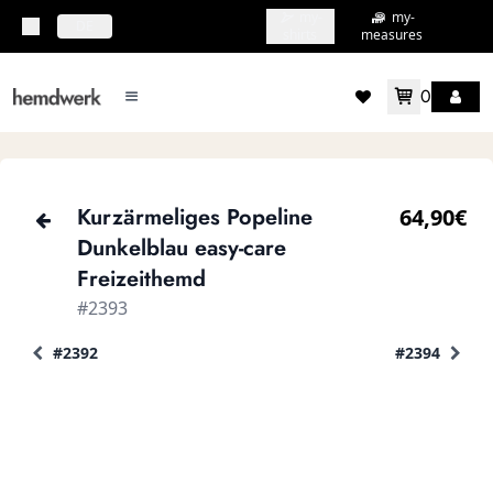
my-
my-
topbar.deliveryCountry
DE
shirts
measures
0
mainMenu.menu
accountMenu.wishlis
Kurzärmeliges Popeline
64,90€
Dunkelblau easy-care
Freizeithemd
#2393
#2392
#2394