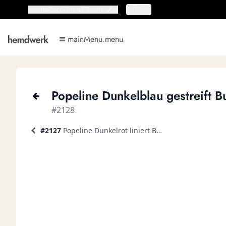
topbar.deliveryCountry
topbar.deliveryCountry
DE
mainMenu.menu
mainMenu.menu
Popeline Dunkelblau gestreift 
#2128
#2127
Popeline Dunkelrot liniert Businesshemd