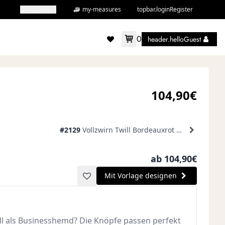
my-shirts
my-measures
topbar.loginRegister
0
header.helloGuest
accountMenu.wishlist
104,90€
#2129
Vollzwirn Twill Bordeauxrot Businesshemd weißer Kragen
ab 104,90€
Mit Vorlage designen
l als Businesshemd? Die Knöpfe passen perfekt