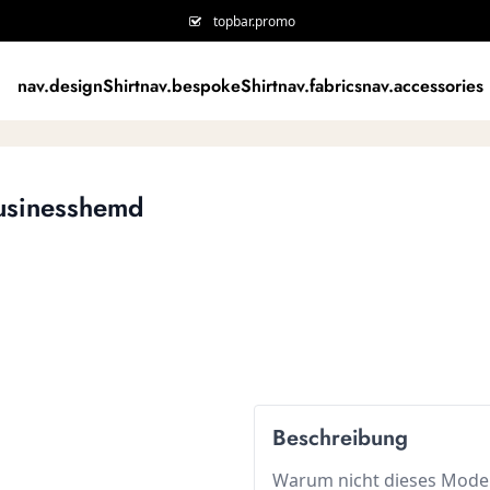
topbar.promo
nav.designShirt
nav.bespokeShirt
nav.fabrics
nav.accessories
Businesshemd
Beschreibung
Warum nicht dieses Model