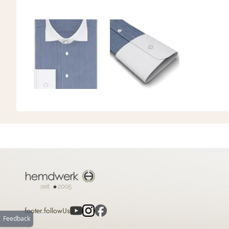
footer.followUs
Feedback