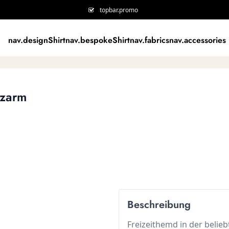
topbar.promo
nav.designShirt
nav.bespokeShirt
nav.fabrics
nav.accessories
rzarm
Beschreibung
Freizeithemd in der beli