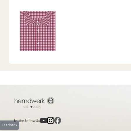
footer.followUs
Feedback