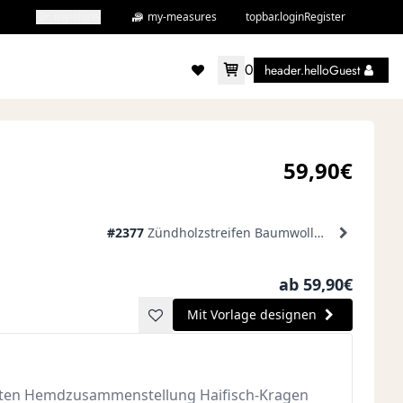
my-shirts
my-measures
topbar.loginRegister
0
header.helloGuest
accountMenu.wishlist
59,90€
#2377
Zündholzstreifen Baumwolle Blau Kurzärmeliges Freizeithemd
ab 59,90€
Mit Vorlage designen
ebten Hemdzusammenstellung Haifisch-Kragen