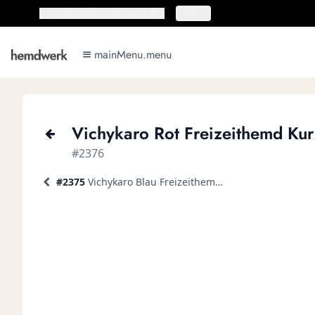
topbar.deliveryCountry
topbar.deliveryCountry
DE
mainMenu.menu
mainMenu.menu
Vichykaro Rot Freizeithemd Ku
#2376
#2375
Vichykaro Blau Freizeithemd Kurzarm