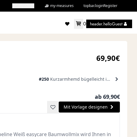
my-shirts
my-measures
topbar.loginRegister
0
header.helloGuest
accountMenu.wishlist
69,90€
#250
Kurzarmhemd bügelleicht in Anthrazitgrau
ab 69,90€
Mit Vorlage designen
line Weiß easycare Baumwollmix wird Ihnen in