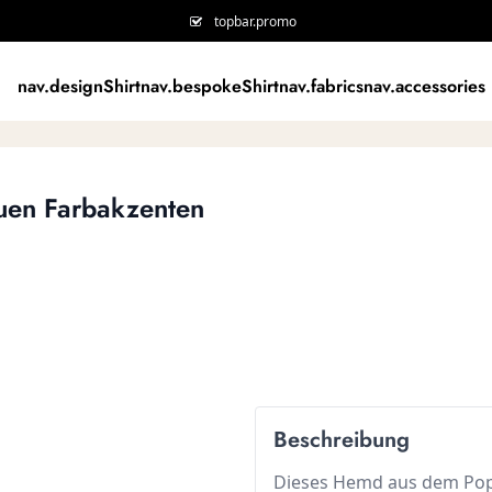
topbar.promo
nav.designShirt
nav.bespokeShirt
nav.fabrics
nav.accessories
uen Farbakzenten
Beschreibung
Dieses Hemd aus dem Pope