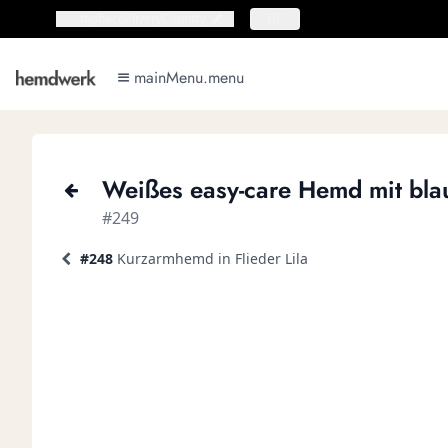
topbar.deliveryCountry
topbar.deliveryCountry
DE
mainMenu.menu
mainMenu.menu
Weißes easy-care Hemd mit bla
#249
#248
Kurzarmhemd in Flieder Lila