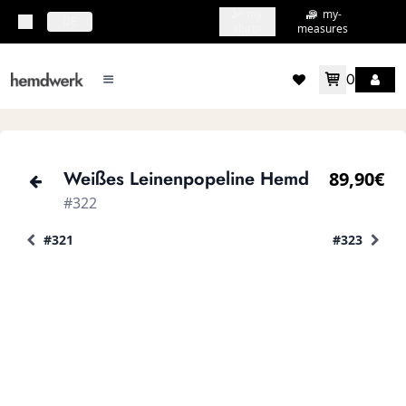
my-
my-
topbar.deliveryCountry
DE
shirts
measures
0
mainMenu.menu
accountMenu.wishlis
Weißes Leinenpopeline Hemd
89,90€
#322
#321
#323