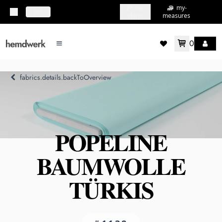
my-
my-
topbar.deliveryCountry
DE
shirts
measures
0
mainMenu.menu
accountMenu.wishlis
fabrics.details.backToOverview
POPELINE
BAUMWOLLE
TÜRKIS