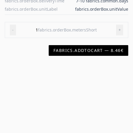
fabrics.orderBox.deliveryTime
7-10 fabrics.common.days
fabrics.orderBox.unitLabel
fabrics.orderBox.unitValue
-
1
fabrics.orderBox.metersShort
+
FABRICS.ADDTOCART — 8.46€