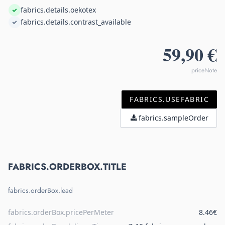
fabrics.details.oekotex
fabrics.details.contrast_available
59,90 €
priceNote
FABRICS.USEFABRIC
fabrics.sampleOrder
FABRICS.ORDERBOX.TITLE
fabrics.orderBox.lead
fabrics.orderBox.pricePerMeter
8.46€