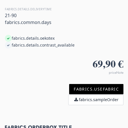
FABRICS.DETAILS.DELIVERYTIME
21-90
fabrics.common.days
fabrics.details.oekotex
fabrics.details.contrast_available
69,90 €
priceNote
FABRICS.USEFABRIC
fabrics.sampleOrder
FABRICS.ORDERBOX.TITLE