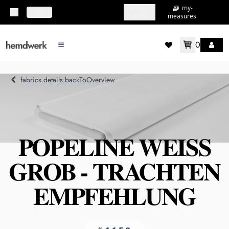
my-
my-
topbar.deliveryCountry
DE
shirts
measures
0
mainMenu.menu
accountMenu.wishlis
fabrics.details.backToOverview
POPELINE WEISS G
ROB - TRACHTEN E
MPFEHLUNG