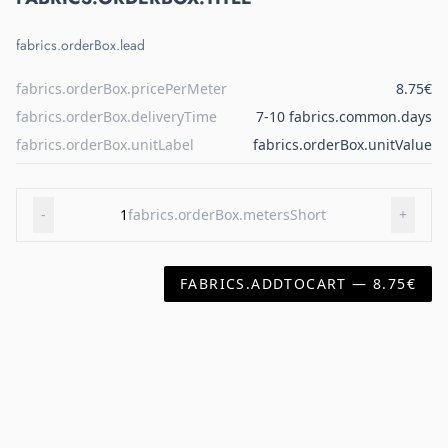
fabrics.orderBox.lead
fabrics.orderBox.pricePerMeter
8.75€
fabrics.orderBox.deliveryTime
7-10 fabrics.common.days
fabrics.orderBox.unitLabel
fabrics.orderBox.unitValue
-
1
fabrics.orderBox.metersShort
+
FABRICS.ADDTOCART — 8.75€