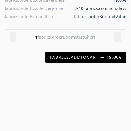
fabrics.orderBox.pricePerMeter
19.00€
fabrics.orderBox.deliveryTime
7-10 fabrics.common.days
fabrics.orderBox.unitLabel
fabrics.orderBox.unitValue
-
1
fabrics.orderBox.metersShort
+
FABRICS.ADDTOCART — 19.00€