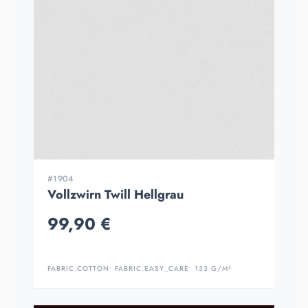
#1904
Vollzwirn Twill Hellgrau
99,90 €
FABRIC.COTTON
• FABRIC.EASY_CARE
• 133 G/M²