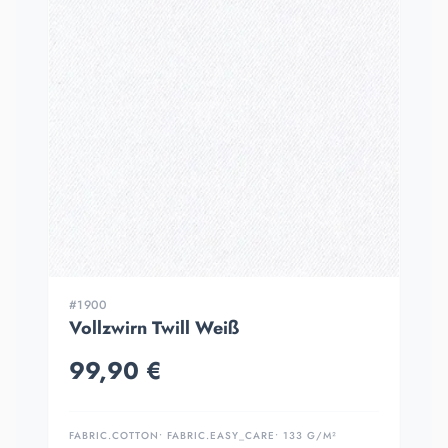
#1900
Vollzwirn Twill Weiß
99,90 €
FABRIC.COTTON
• FABRIC.EASY_CARE
• 133 G/M²