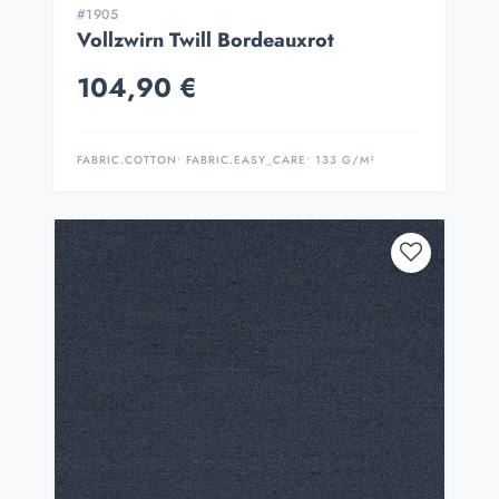
#1905
Vollzwirn Twill Bordeauxrot
104,90 €
FABRIC.COTTON
• FABRIC.EASY_CARE
• 133 G/M²