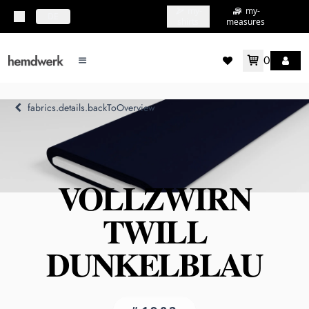
my-
my-
topbar.deliveryCountry
DE
shirts
measures
0
mainMenu.menu
accountMenu.wishlis
fabrics.details.backToOverview
VOLLZWIRN
TWILL
DUNKELBLAU