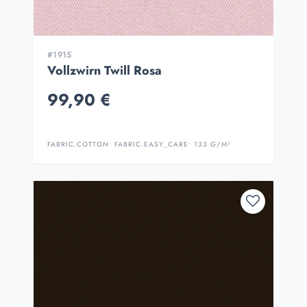
#1915
Vollzwirn Twill Rosa
99,90 €
FABRIC.COTTON
• FABRIC.EASY_CARE
• 133 G/M²