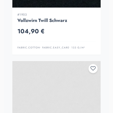
#1903
Vollzwirn Twill Schwarz
104,90 €
FABRIC.COTTON
• FABRIC.EASY_CARE
• 133 G/M²