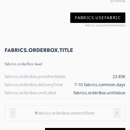
priceNote
FABRICS.USEFABRIC
fabrics.sampleNotAvailable
FABRICS.ORDERBOX.TITLE
fabrics.orderBox.lead
fabrics.orderBox.pricePerMeter
23.85€
fabrics.orderBox.deliveryTime
7-10 fabrics.common.days
fabrics.orderBox.unitLabel
fabrics.orderBox.unitValue
-
1
fabrics.orderBox.metersShort
+