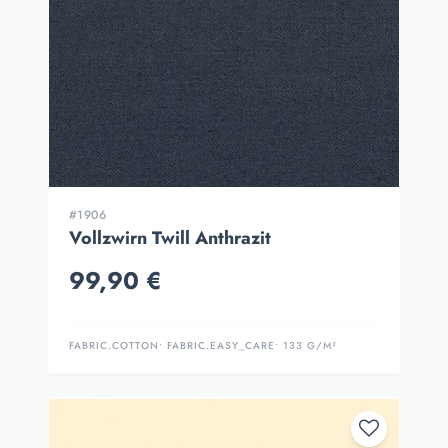
#1906
Vollzwirn Twill Anthrazit
99,90 €
FABRIC.COTTON
• FABRIC.EASY_CARE
• 133 G/M²