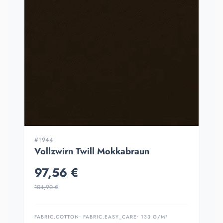
#1944
Vollzwirn Twill Mokkabraun
97,56 €
104,90 €
FABRIC.COTTON
• FABRIC.EASY_CARE
• 133 G/M²