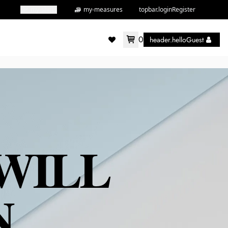
my-shirts
my-measures
topbar.loginRegister
0
header.helloGuest
accountMenu.wishlist
WILL
N