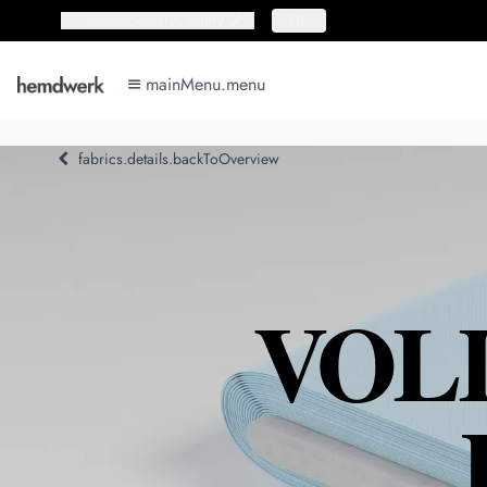
topbar.deliveryCountry
topbar.deliveryCountry
DE
mainMenu.menu
mainMenu.menu
fabrics.details.backToOverview
VOL