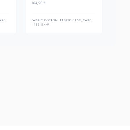
104,90 €
ARE
FABRIC.COTTON
• FABRIC.EASY_CARE
• 133 G/M²