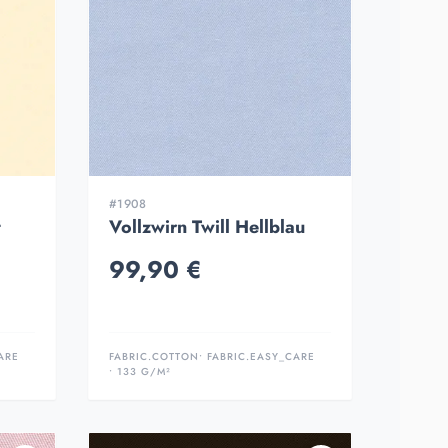
#1908
t
Vollzwirn Twill Hellblau
99,90 €
ARE
FABRIC.COTTON
• FABRIC.EASY_CARE
• 133 G/M²