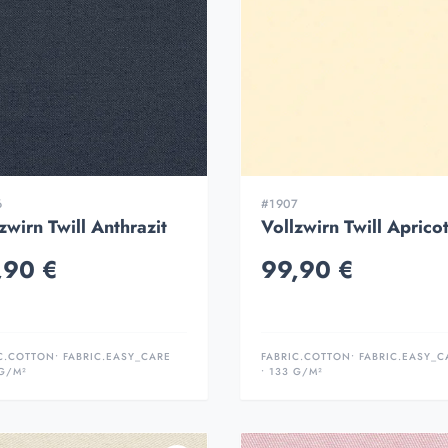
6
#1907
zwirn Twill Anthrazit
Vollzwirn Twill Aprico
,90 €
99,90 €
C.COTTON
• FABRIC.EASY_CARE
FABRIC.COTTON
• FABRIC.EASY_C
 G/M²
• 133 G/M²