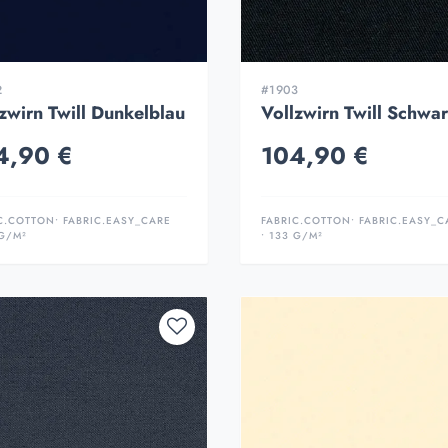
2
#1903
zwirn Twill Dunkelblau
Vollzwirn Twill Schwa
4,90 €
104,90 €
C.COTTON
• FABRIC.EASY_CARE
FABRIC.COTTON
• FABRIC.EASY_C
 G/M²
• 133 G/M²