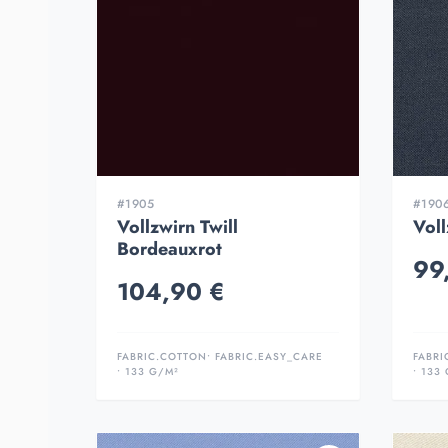
#1905
#190
Vollzwirn Twill
Voll
Bordeauxrot
99
104,90 €
FABRIC.COTTON
• FABRIC.EASY_CARE
FABRI
• 133 G/M²
• 133