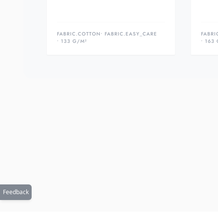
FABRIC.COTTON
• FABRIC.EASY_CARE
FABRI
• 133 G/M²
• 163
Feedback