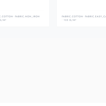
C.COTTON
• FABRIC.NON_IRON
FABRIC.COTTON
• FABRIC.EASY_C
 G/M²
• 133 G/M²