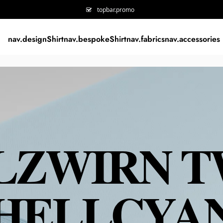
topbar.promo
nav.designShirt
nav.bespokeShirt
nav.fabrics
nav.accessories
LZWIRN T
HELLCYA