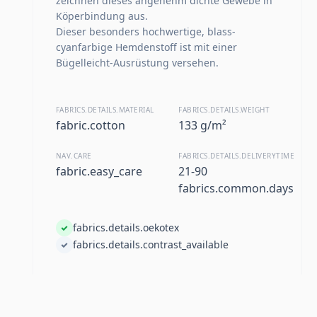
zeichnen dieses angenehm dichte Gewebe in
Köperbindung aus.
Dieser besonders hochwertige, blass-
cyanfarbige Hemdenstoff ist mit einer
Bügelleicht-Ausrüstung versehen.
FABRICS.DETAILS.MATERIAL
FABRICS.DETAILS.WEIGHT
fabric.cotton
133 g/m²
NAV.CARE
FABRICS.DETAILS.DELIVERYTIME
fabric.easy_care
21-90
fabrics.common.days
fabrics.details.oekotex
fabrics.details.contrast_available