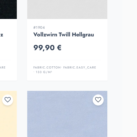
#1904
rz
Vollzwirn Twill Hellgrau
99,90 €
ARE
FABRIC.COTTON
• FABRIC.EASY_CARE
• 133 G/M²