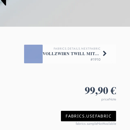
FABRICS.DETAILS.NEXTFABRIC
VOLLZWIRN TWILL MITTELBLAU
#1910
99,90 €
priceNote
FABRICS.USEFABRIC
fabrics.sampleNotAvailable