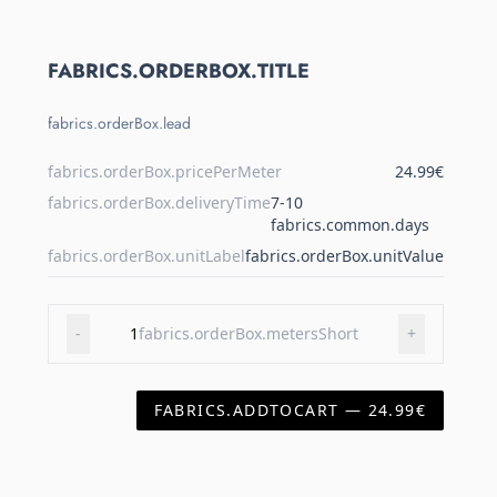
FABRICS.ORDERBOX.TITLE
fabrics.orderBox.lead
fabrics.orderBox.pricePerMeter
24.99€
fabrics.orderBox.deliveryTime
7-10
fabrics.common.days
fabrics.orderBox.unitLabel
fabrics.orderBox.unitValue
-
1
fabrics.orderBox.metersShort
+
FABRICS.ADDTOCART — 24.99€