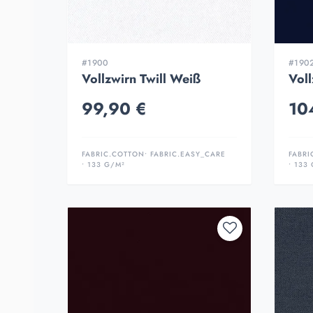
#1900
#190
Vollzwirn Twill Weiß
Voll
99,90 €
10
FABRIC.COTTON
• FABRIC.EASY_CARE
FABRI
• 133 G/M²
• 133