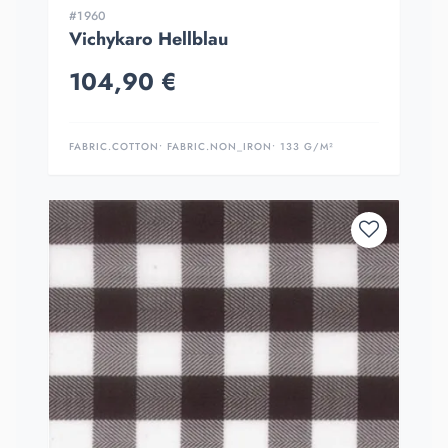
#1960
Vichykaro Hellblau
104,90 €
FABRIC.COTTON
• FABRIC.NON_IRON
• 133 G/M²