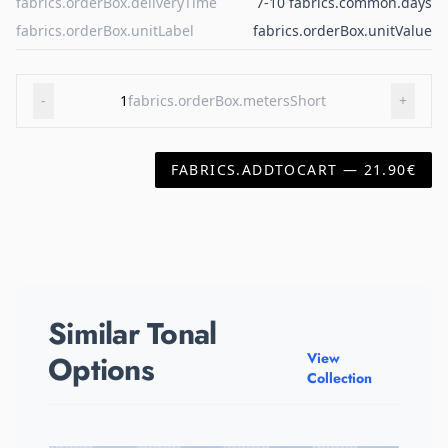
fabrics.orderBox.deliveryTime
7-10 fabrics.common.days
fabrics.orderBox.unitLabel
fabrics.orderBox.unitValue
-
1
fabrics.orderBox.metersShort
+
FABRICS.ADDTOCART — 21.90€
Similar Tonal
Options
View
Collection