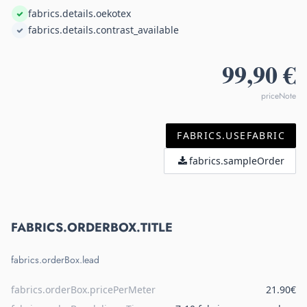
fabrics.details.oekotex
fabrics.details.contrast_available
99,90 €
priceNote
FABRICS.USEFABRIC
fabrics.sampleOrder
FABRICS.ORDERBOX.TITLE
fabrics.orderBox.lead
fabrics.orderBox.pricePerMeter
21.90€