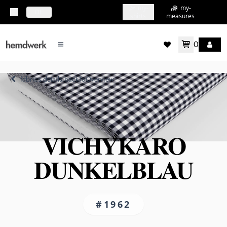
my-
my-
topbar.deliveryCountry
DE
shirts
measures
0
mainMenu.menu
accountMenu.wishlis
fabrics.details.backToOverview
VICHYKARO
DUNKELBLAU
#1962