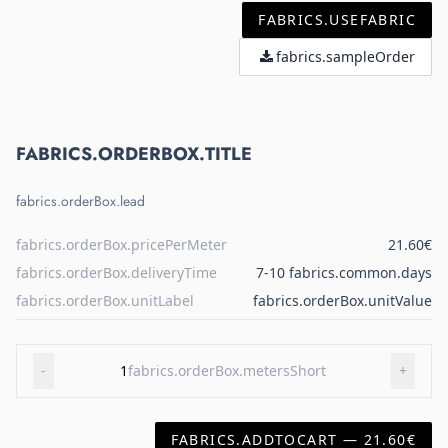
FABRICS.USEFABRIC
fabrics.sampleOrder
FABRICS.ORDERBOX.TITLE
fabrics.orderBox.lead
fabrics.orderBox.pricePerMeter
21.60€
fabrics.orderBox.deliveryTime
7-10 fabrics.common.days
fabrics.orderBox.unitLabel
fabrics.orderBox.unitValue
-
1
fabrics.orderBox.metersShort
+
FABRICS.ADDTOCART — 21.60€