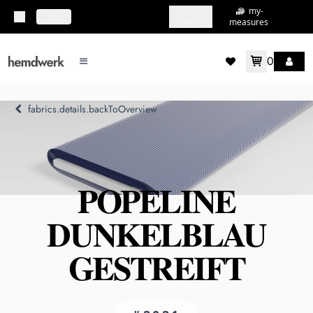
my-
my-
topbar.deliveryCountry
DE
shirts
measures
0
mainMenu.menu
accountMenu.wishlis
fabrics.details.backToOverview
POPELINE
DUNKELBLAU
GESTREIFT