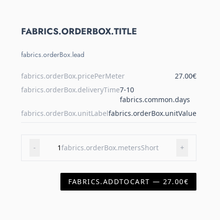
FABRICS.ORDERBOX.TITLE
fabrics.orderBox.lead
fabrics.orderBox.pricePerMeter
27.00€
fabrics.orderBox.deliveryTime
7-10
fabrics.common.days
fabrics.orderBox.unitLabel
fabrics.orderBox.unitValue
-
1
fabrics.orderBox.metersShort
+
FABRICS.ADDTOCART — 27.00€