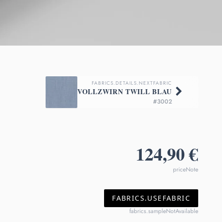
FABRICS.DETAILS.NEXTFABRIC
VOLLZWIRN TWILL BLAU
#3002
124,90 €
priceNote
FABRICS.USEFABRIC
fabrics.sampleNotAvailable