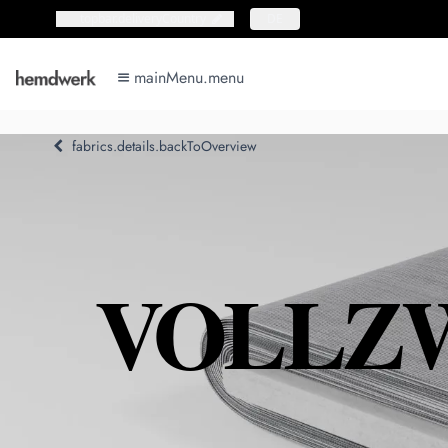
topbar.deliveryCountry
topbar.deliveryCountry
DE
mainMenu.menu
mainMenu.menu
fabrics.details.backToOverview
VOLLZW