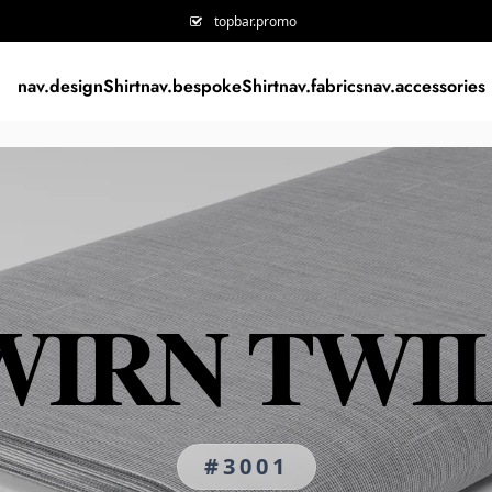
topbar.promo
nav.designShirt
nav.bespokeShirt
nav.fabrics
nav.accessories
IRN TWI
#3001