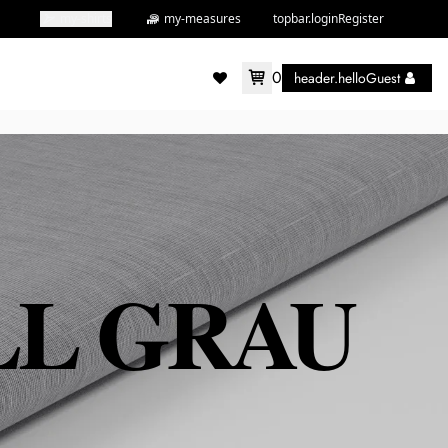
my-shirts
my-measures
topbar.loginRegister
0
header.helloGuest
accountMenu.wishlist
LL GRAU