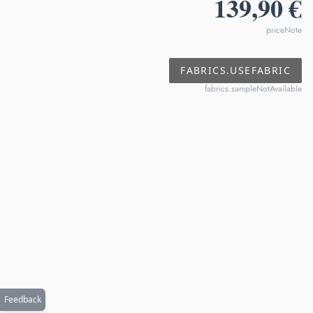
139,90 €
priceNote
FABRICS.USEFABRIC
fabrics.sampleNotAvailable
Feedback