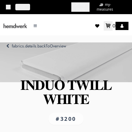
my-
my-
topbar.deliveryCountry
DE
shirts
measures
0
mainMenu.menu
accountMenu.wishlis
fabrics.details.backToOverview
INDUO TWILL
WHITE
#3200