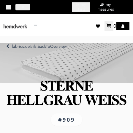
my-
my-
topbar.deliveryCountry
DE
shirts
measures
0
mainMenu.menu
accountMenu.wishlis
fabrics.details.backToOverview
STERNE
HELLGRAU WEISS
#909